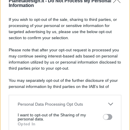
Pianetadesign.it -
Do Not Process My Personal
Information
If you wish to opt-out of the sale, sharing to third parties, or
processing of your personal or sensitive information for
targeted advertising by us, please use the below opt-out
© 2026 - Pianeta Design - P.IVA 04827280654 - Testata
section to confirm your selection.
Registrata Al Tribunale Di Nocera Inferiore N. 8/2020 - RG N.
1336/2020
Please note that after your opt-out request is processed you
ISCRIZIONE AL ROC N. 35792 – ISCRITTA ALL’ANSO
may continue seeing interest-based ads based on personal
(ASSOCIAZIONE NAZIONALE STAMPA ONLINE)
information utilized by us or personal information disclosed to
third parties prior to your opt-out.
PRIVACY E NOTIFICHE
You may separately opt-out of the further disclosure of your
personal information by third parties on the IAB’s list of
PREFERENZE PRIVACY
downstream participants.
MAPPA DEL SITO
Personal Data Processing Opt Outs
This information may also be disclosed by us to third parties
on the IAB’s List of Downstream Participants that may further
I want to opt-out of the Sharing of my
disclose it to other third parties.
personal data.
Opted In