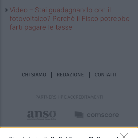
Video – Stai guadagnando con il
fotovoltaico? Perchè il Fisco potrebbe
farti pagare le tasse
CHI SIAMO
REDAZIONE
CONTATTI
PARTNERSHIP E ACCREDITAMENTI