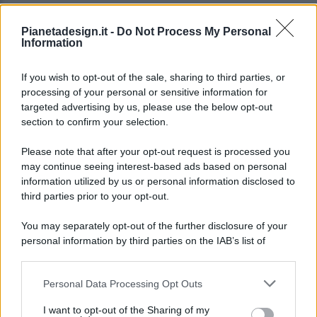
Pianetadesign.it -
Do Not Process My Personal
Information
If you wish to opt-out of the sale, sharing to third parties, or
processing of your personal or sensitive information for
targeted advertising by us, please use the below opt-out
© 2026 - Pianeta Design - P.IVA 04827280654 - Testata
section to confirm your selection.
Registrata Al Tribunale Di Nocera Inferiore N. 8/2020 - RG N.
1336/2020
Please note that after your opt-out request is processed you
ISCRIZIONE AL ROC N. 35792 – ISCRITTA ALL’ANSO
may continue seeing interest-based ads based on personal
(ASSOCIAZIONE NAZIONALE STAMPA ONLINE)
information utilized by us or personal information disclosed to
third parties prior to your opt-out.
PRIVACY E NOTIFICHE
You may separately opt-out of the further disclosure of your
personal information by third parties on the IAB’s list of
PREFERENZE PRIVACY
downstream participants.
MAPPA DEL SITO
Personal Data Processing Opt Outs
This information may also be disclosed by us to third parties
on the IAB’s List of Downstream Participants that may further
I want to opt-out of the Sharing of my
disclose it to other third parties.