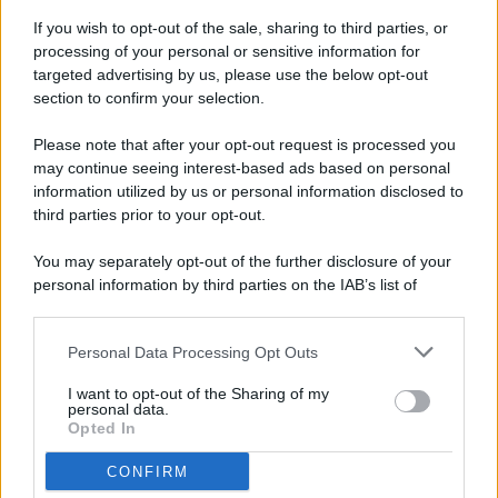
If you wish to opt-out of the sale, sharing to third parties, or
processing of your personal or sensitive information for
targeted advertising by us, please use the below opt-out
© 2026 - Pianeta Design - P.IVA 04827280654 - Testata
section to confirm your selection.
Registrata Al Tribunale Di Nocera Inferiore N. 8/2020 - RG N.
1336/2020
Please note that after your opt-out request is processed you
ISCRIZIONE AL ROC N. 35792 – ISCRITTA ALL’ANSO
may continue seeing interest-based ads based on personal
(ASSOCIAZIONE NAZIONALE STAMPA ONLINE)
information utilized by us or personal information disclosed to
third parties prior to your opt-out.
PRIVACY E NOTIFICHE
You may separately opt-out of the further disclosure of your
personal information by third parties on the IAB’s list of
PREFERENZE PRIVACY
downstream participants.
MAPPA DEL SITO
Personal Data Processing Opt Outs
This information may also be disclosed by us to third parties
on the IAB’s List of Downstream Participants that may further
I want to opt-out of the Sharing of my
disclose it to other third parties.
personal data.
Opted In
CONFIRM