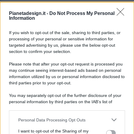
Pianetadesign.it -
Do Not Process My Personal
Information
If you wish to opt-out of the sale, sharing to third parties, or
processing of your personal or sensitive information for
targeted advertising by us, please use the below opt-out
© 2026 - Pianeta Design - P.IVA 04827280654 - Testata
section to confirm your selection.
Registrata Al Tribunale Di Nocera Inferiore N. 8/2020 - RG N.
1336/2020
Please note that after your opt-out request is processed you
ISCRIZIONE AL ROC N. 35792 – ISCRITTA ALL’ANSO
may continue seeing interest-based ads based on personal
(ASSOCIAZIONE NAZIONALE STAMPA ONLINE)
information utilized by us or personal information disclosed to
third parties prior to your opt-out.
PRIVACY E NOTIFICHE
You may separately opt-out of the further disclosure of your
personal information by third parties on the IAB’s list of
PREFERENZE PRIVACY
downstream participants.
MAPPA DEL SITO
Personal Data Processing Opt Outs
This information may also be disclosed by us to third parties
on the IAB’s List of Downstream Participants that may further
I want to opt-out of the Sharing of my
disclose it to other third parties.