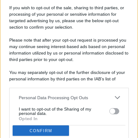
If you wish to opt-out of the sale, sharing to third parties, or
processing of your personal or sensitive information for
targeted advertising by us, please use the below opt-out
© 2026 - Pianeta Design - P.IVA 04827280654 - Testata
section to confirm your selection.
Registrata Al Tribunale Di Nocera Inferiore N. 8/2020 - RG N.
1336/2020
Please note that after your opt-out request is processed you
ISCRIZIONE AL ROC N. 35792 – ISCRITTA ALL’ANSO
may continue seeing interest-based ads based on personal
(ASSOCIAZIONE NAZIONALE STAMPA ONLINE)
information utilized by us or personal information disclosed to
third parties prior to your opt-out.
PRIVACY E NOTIFICHE
You may separately opt-out of the further disclosure of your
personal information by third parties on the IAB’s list of
PREFERENZE PRIVACY
downstream participants.
MAPPA DEL SITO
Personal Data Processing Opt Outs
This information may also be disclosed by us to third parties
on the IAB’s List of Downstream Participants that may further
I want to opt-out of the Sharing of my
disclose it to other third parties.
personal data.
Opted In
CONFIRM