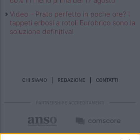
60% in meno prima del 17 agosto
Video – Prato perfetto in poche ore? I
tappeti erbosi a rotoli Eurobrico sono la
soluzione definitiva!
CHI SIAMO
REDAZIONE
CONTATTI
PARTNERSHIP E ACCREDITAMENTI