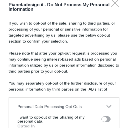
Pianetadesign.it -
Do Not Process My Personal
Information
If you wish to opt-out of the sale, sharing to third parties, or
processing of your personal or sensitive information for
targeted advertising by us, please use the below opt-out
© 2026 - Pianeta Design - P.IVA 04827280654 - Testata
section to confirm your selection.
Registrata Al Tribunale Di Nocera Inferiore N. 8/2020 - RG N.
1336/2020
Please note that after your opt-out request is processed you
ISCRIZIONE AL ROC N. 35792 – ISCRITTA ALL’ANSO
may continue seeing interest-based ads based on personal
(ASSOCIAZIONE NAZIONALE STAMPA ONLINE)
information utilized by us or personal information disclosed to
third parties prior to your opt-out.
PRIVACY E NOTIFICHE
You may separately opt-out of the further disclosure of your
personal information by third parties on the IAB’s list of
PREFERENZE PRIVACY
downstream participants.
MAPPA DEL SITO
Personal Data Processing Opt Outs
This information may also be disclosed by us to third parties
on the IAB’s List of Downstream Participants that may further
I want to opt-out of the Sharing of my
disclose it to other third parties.
personal data.
Opted In