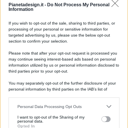
Pianetadesign.it -
Do Not Process My Personal
Information
If you wish to opt-out of the sale, sharing to third parties, or
processing of your personal or sensitive information for
targeted advertising by us, please use the below opt-out
© 2026 - Pianeta Design - P.IVA 04827280654 - Testata
section to confirm your selection.
Registrata Al Tribunale Di Nocera Inferiore N. 8/2020 - RG N.
1336/2020
Please note that after your opt-out request is processed you
ISCRIZIONE AL ROC N. 35792 – ISCRITTA ALL’ANSO
may continue seeing interest-based ads based on personal
(ASSOCIAZIONE NAZIONALE STAMPA ONLINE)
information utilized by us or personal information disclosed to
third parties prior to your opt-out.
PRIVACY E NOTIFICHE
You may separately opt-out of the further disclosure of your
personal information by third parties on the IAB’s list of
PREFERENZE PRIVACY
downstream participants.
MAPPA DEL SITO
Personal Data Processing Opt Outs
This information may also be disclosed by us to third parties
on the IAB’s List of Downstream Participants that may further
I want to opt-out of the Sharing of my
disclose it to other third parties.
personal data.
Opted In