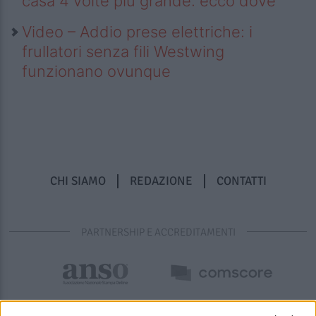
casa 4 volte più grande: ecco dove
Video – Addio prese elettriche: i
frullatori senza fili Westwing
funzionano ovunque
CHI SIAMO
REDAZIONE
CONTATTI
PARTNERSHIP E ACCREDITAMENTI