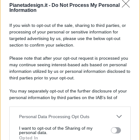
Pianetadesign.it -
Do Not Process My Personal
Information
If you wish to opt-out of the sale, sharing to third parties, or
processing of your personal or sensitive information for
targeted advertising by us, please use the below opt-out
© 2026 - Pianeta Design - P.IVA 04827280654 - Testata
section to confirm your selection.
Registrata Al Tribunale Di Nocera Inferiore N. 8/2020 - RG N.
1336/2020
Please note that after your opt-out request is processed you
ISCRIZIONE AL ROC N. 35792 – ISCRITTA ALL’ANSO
may continue seeing interest-based ads based on personal
(ASSOCIAZIONE NAZIONALE STAMPA ONLINE)
information utilized by us or personal information disclosed to
third parties prior to your opt-out.
PRIVACY E NOTIFICHE
You may separately opt-out of the further disclosure of your
personal information by third parties on the IAB’s list of
PREFERENZE PRIVACY
downstream participants.
MAPPA DEL SITO
Personal Data Processing Opt Outs
This information may also be disclosed by us to third parties
on the IAB’s List of Downstream Participants that may further
I want to opt-out of the Sharing of my
disclose it to other third parties.
personal data.
Opted In