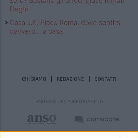
zero? Bastano gli arredi giusti firmati
Deghi
Casa J.K. Place Roma, dove sentirsi
davvero… a casa
CHI SIAMO
REDAZIONE
CONTATTI
PARTNERSHIP E ACCREDITAMENTI