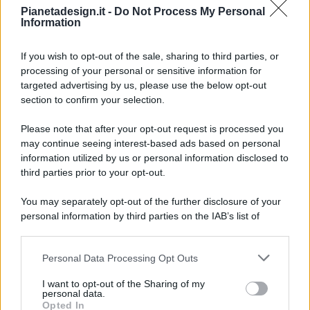
Pianetadesign.it -
Do Not Process My Personal
Information
If you wish to opt-out of the sale, sharing to third parties, or
processing of your personal or sensitive information for
targeted advertising by us, please use the below opt-out
© 2026 - Pianeta Design - P.IVA 04827280654 - Testata
section to confirm your selection.
Registrata Al Tribunale Di Nocera Inferiore N. 8/2020 - RG N.
1336/2020
Please note that after your opt-out request is processed you
ISCRIZIONE AL ROC N. 35792 – ISCRITTA ALL’ANSO
may continue seeing interest-based ads based on personal
(ASSOCIAZIONE NAZIONALE STAMPA ONLINE)
information utilized by us or personal information disclosed to
third parties prior to your opt-out.
PRIVACY E NOTIFICHE
You may separately opt-out of the further disclosure of your
personal information by third parties on the IAB’s list of
PREFERENZE PRIVACY
downstream participants.
MAPPA DEL SITO
Personal Data Processing Opt Outs
This information may also be disclosed by us to third parties
on the IAB’s List of Downstream Participants that may further
I want to opt-out of the Sharing of my
disclose it to other third parties.
personal data.
Opted In