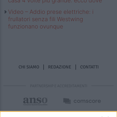
casa 4 volte più grande: ecco dove
Video – Addio prese elettriche: i
frullatori senza fili Westwing
funzionano ovunque
CHI SIAMO
REDAZIONE
CONTATTI
PARTNERSHIP E ACCREDITAMENTI