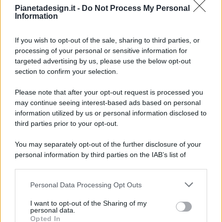
Pianetadesign.it -
Do Not Process My Personal
Information
If you wish to opt-out of the sale, sharing to third parties, or
processing of your personal or sensitive information for
targeted advertising by us, please use the below opt-out
© 2026 - Pianeta Design - P.IVA 04827280654 - Testata
section to confirm your selection.
Registrata Al Tribunale Di Nocera Inferiore N. 8/2020 - RG N.
1336/2020
Please note that after your opt-out request is processed you
ISCRIZIONE AL ROC N. 35792 – ISCRITTA ALL’ANSO
may continue seeing interest-based ads based on personal
(ASSOCIAZIONE NAZIONALE STAMPA ONLINE)
information utilized by us or personal information disclosed to
third parties prior to your opt-out.
PRIVACY E NOTIFICHE
You may separately opt-out of the further disclosure of your
personal information by third parties on the IAB’s list of
PREFERENZE PRIVACY
downstream participants.
MAPPA DEL SITO
Personal Data Processing Opt Outs
This information may also be disclosed by us to third parties
on the IAB’s List of Downstream Participants that may further
I want to opt-out of the Sharing of my
disclose it to other third parties.
personal data.
Opted In