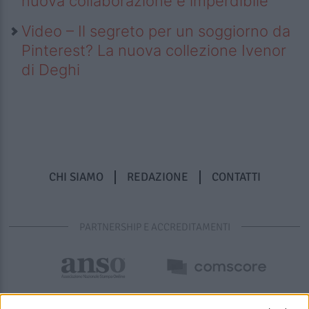
nuova collaborazione è imperdibile
Video – Il segreto per un soggiorno da
Pinterest? La nuova collezione Ivenor
di Deghi
CHI SIAMO
REDAZIONE
CONTATTI
PARTNERSHIP E ACCREDITAMENTI