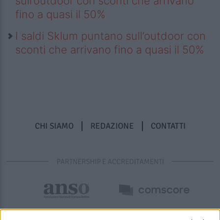
sull’outdoor con sconti che arrivano
fino a quasi il 50%
I saldi Sklum puntano sull’outdoor con
sconti che arrivano fino a quasi il 50%
CHI SIAMO
REDAZIONE
CONTATTI
PARTNERSHIP E ACCREDITAMENTI