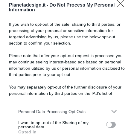
Pianetadesign.it -
Do Not Process My Personal
Information
If you wish to opt-out of the sale, sharing to third parties, or
processing of your personal or sensitive information for
targeted advertising by us, please use the below opt-out
© 2026 - Pianeta Design - P.IVA 04827280654 - Testata
section to confirm your selection.
Registrata Al Tribunale Di Nocera Inferiore N. 8/2020 - RG N.
1336/2020
Please note that after your opt-out request is processed you
ISCRIZIONE AL ROC N. 35792 – ISCRITTA ALL’ANSO
may continue seeing interest-based ads based on personal
(ASSOCIAZIONE NAZIONALE STAMPA ONLINE)
information utilized by us or personal information disclosed to
third parties prior to your opt-out.
PRIVACY E NOTIFICHE
You may separately opt-out of the further disclosure of your
personal information by third parties on the IAB’s list of
PREFERENZE PRIVACY
downstream participants.
MAPPA DEL SITO
Personal Data Processing Opt Outs
This information may also be disclosed by us to third parties
on the IAB’s List of Downstream Participants that may further
I want to opt-out of the Sharing of my
disclose it to other third parties.
personal data.
Opted In