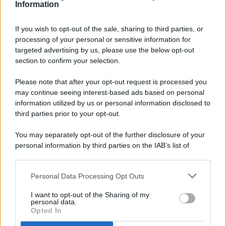
Information
If you wish to opt-out of the sale, sharing to third parties, or
processing of your personal or sensitive information for
targeted advertising by us, please use the below opt-out
© 2026 - Pianeta Design - P.IVA 04827280654 - Testata
section to confirm your selection.
Registrata Al Tribunale Di Nocera Inferiore N. 8/2020 - RG N.
1336/2020
Please note that after your opt-out request is processed you
ISCRIZIONE AL ROC N. 35792 – ISCRITTA ALL’ANSO
may continue seeing interest-based ads based on personal
(ASSOCIAZIONE NAZIONALE STAMPA ONLINE)
information utilized by us or personal information disclosed to
third parties prior to your opt-out.
PRIVACY E NOTIFICHE
You may separately opt-out of the further disclosure of your
personal information by third parties on the IAB’s list of
PREFERENZE PRIVACY
downstream participants.
MAPPA DEL SITO
Personal Data Processing Opt Outs
This information may also be disclosed by us to third parties
on the IAB’s List of Downstream Participants that may further
I want to opt-out of the Sharing of my
disclose it to other third parties.
personal data.
Opted In