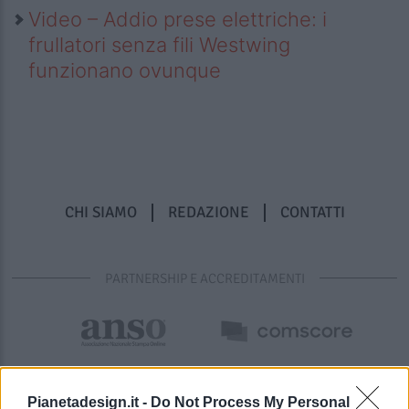
Video – Addio prese elettriche: i
frullatori senza fili Westwing
funzionano ovunque
CHI SIAMO
REDAZIONE
CONTATTI
PARTNERSHIP E ACCREDITAMENTI
Pianetadesign.it -
Do Not Process My Personal