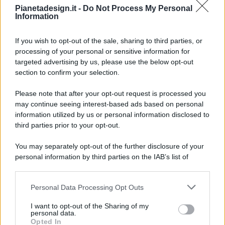
Pianetadesign.it -
Do Not Process My Personal
Information
If you wish to opt-out of the sale, sharing to third parties, or
processing of your personal or sensitive information for
targeted advertising by us, please use the below opt-out
© 2026 - Pianeta Design - P.IVA 04827280654 - Testata
section to confirm your selection.
Registrata Al Tribunale Di Nocera Inferiore N. 8/2020 - RG N.
1336/2020
Please note that after your opt-out request is processed you
ISCRIZIONE AL ROC N. 35792 – ISCRITTA ALL’ANSO
may continue seeing interest-based ads based on personal
(ASSOCIAZIONE NAZIONALE STAMPA ONLINE)
information utilized by us or personal information disclosed to
third parties prior to your opt-out.
PRIVACY E NOTIFICHE
You may separately opt-out of the further disclosure of your
personal information by third parties on the IAB’s list of
PREFERENZE PRIVACY
downstream participants.
MAPPA DEL SITO
Personal Data Processing Opt Outs
This information may also be disclosed by us to third parties
on the IAB’s List of Downstream Participants that may further
I want to opt-out of the Sharing of my
disclose it to other third parties.
personal data.
Opted In