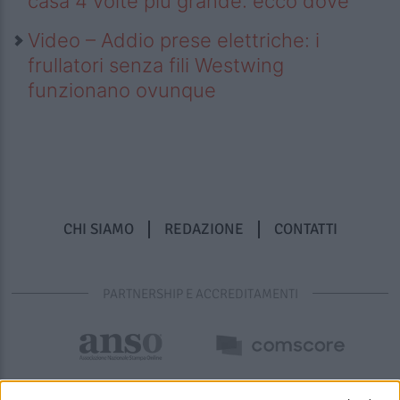
casa 4 volte più grande: ecco dove
Video – Addio prese elettriche: i
frullatori senza fili Westwing
funzionano ovunque
CHI SIAMO
REDAZIONE
CONTATTI
PARTNERSHIP E ACCREDITAMENTI