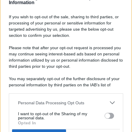
Information
If you wish to opt-out of the sale, sharing to third parties, or
processing of your personal or sensitive information for
targeted advertising by us, please use the below opt-out
© 2026 - Pianeta Design - P.IVA 04827280654 - Testata
section to confirm your selection.
Registrata Al Tribunale Di Nocera Inferiore N. 8/2020 - RG N.
1336/2020
Please note that after your opt-out request is processed you
ISCRIZIONE AL ROC N. 35792 – ISCRITTA ALL’ANSO
may continue seeing interest-based ads based on personal
(ASSOCIAZIONE NAZIONALE STAMPA ONLINE)
information utilized by us or personal information disclosed to
third parties prior to your opt-out.
PRIVACY E NOTIFICHE
You may separately opt-out of the further disclosure of your
personal information by third parties on the IAB’s list of
PREFERENZE PRIVACY
downstream participants.
MAPPA DEL SITO
Personal Data Processing Opt Outs
This information may also be disclosed by us to third parties
on the IAB’s List of Downstream Participants that may further
I want to opt-out of the Sharing of my
disclose it to other third parties.
personal data.
Opted In