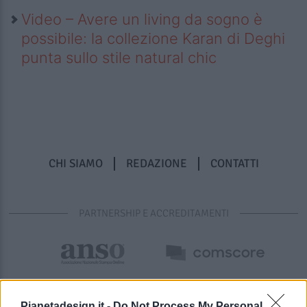
Video – Avere un living da sogno è
possibile: la collezione Karan di Deghi
punta sullo stile natural chic
CHI SIAMO
REDAZIONE
CONTATTI
PARTNERSHIP E ACCREDITAMENTI
Pianetadesign.it -
Do Not Process My Personal