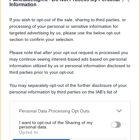
Information
If you wish to opt-out of the sale, sharing to third parties, or
processing of your personal or sensitive information for
targeted advertising by us, please use the below opt-out
© 2026 - Pianeta Design - P.IVA 04827280654 - Testata
section to confirm your selection.
Registrata Al Tribunale Di Nocera Inferiore N. 8/2020 - RG N.
1336/2020
Please note that after your opt-out request is processed you
ISCRIZIONE AL ROC N. 35792 – ISCRITTA ALL’ANSO
may continue seeing interest-based ads based on personal
(ASSOCIAZIONE NAZIONALE STAMPA ONLINE)
information utilized by us or personal information disclosed to
third parties prior to your opt-out.
PRIVACY E NOTIFICHE
You may separately opt-out of the further disclosure of your
personal information by third parties on the IAB’s list of
PREFERENZE PRIVACY
downstream participants.
MAPPA DEL SITO
Personal Data Processing Opt Outs
This information may also be disclosed by us to third parties
on the IAB’s List of Downstream Participants that may further
I want to opt-out of the Sharing of my
disclose it to other third parties.
personal data.
Opted In