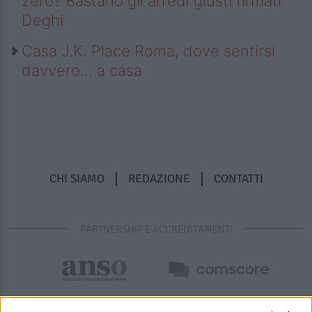
zero? Bastano gli arredi giusti firmati
Deghi
Casa J.K. Place Roma, dove sentirsi
davvero… a casa
CHI SIAMO
REDAZIONE
CONTATTI
PARTNERSHIP E ACCREDITAMENTI