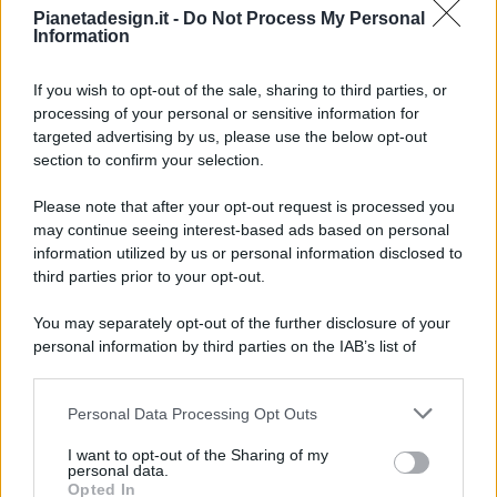
Pianetadesign.it -
Do Not Process My Personal
Information
If you wish to opt-out of the sale, sharing to third parties, or
processing of your personal or sensitive information for
targeted advertising by us, please use the below opt-out
© 2026 - Pianeta Design - P.IVA 04827280654 - Testata
section to confirm your selection.
Registrata Al Tribunale Di Nocera Inferiore N. 8/2020 - RG N.
1336/2020
Please note that after your opt-out request is processed you
ISCRIZIONE AL ROC N. 35792 – ISCRITTA ALL’ANSO
may continue seeing interest-based ads based on personal
(ASSOCIAZIONE NAZIONALE STAMPA ONLINE)
information utilized by us or personal information disclosed to
third parties prior to your opt-out.
PRIVACY E NOTIFICHE
You may separately opt-out of the further disclosure of your
personal information by third parties on the IAB’s list of
PREFERENZE PRIVACY
downstream participants.
MAPPA DEL SITO
Personal Data Processing Opt Outs
This information may also be disclosed by us to third parties
on the IAB’s List of Downstream Participants that may further
I want to opt-out of the Sharing of my
disclose it to other third parties.
personal data.
Opted In