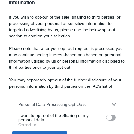
Information
If you wish to opt-out of the sale, sharing to third parties, or
processing of your personal or sensitive information for
targeted advertising by us, please use the below opt-out
© 2026 - Pianeta Design - P.IVA 04827280654 - Testata
section to confirm your selection.
Registrata Al Tribunale Di Nocera Inferiore N. 8/2020 - RG N.
1336/2020
Please note that after your opt-out request is processed you
ISCRIZIONE AL ROC N. 35792 – ISCRITTA ALL’ANSO
may continue seeing interest-based ads based on personal
(ASSOCIAZIONE NAZIONALE STAMPA ONLINE)
information utilized by us or personal information disclosed to
third parties prior to your opt-out.
PRIVACY E NOTIFICHE
You may separately opt-out of the further disclosure of your
personal information by third parties on the IAB’s list of
PREFERENZE PRIVACY
downstream participants.
MAPPA DEL SITO
Personal Data Processing Opt Outs
This information may also be disclosed by us to third parties
on the IAB’s List of Downstream Participants that may further
I want to opt-out of the Sharing of my
disclose it to other third parties.
personal data.
Opted In