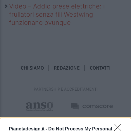
Video – Addio prese elettriche: i
frullatori senza fili Westwing
funzionano ovunque
CHI SIAMO
REDAZIONE
CONTATTI
PARTNERSHIP E ACCREDITAMENTI
Pianetadesign.it -
Do Not Process My Personal