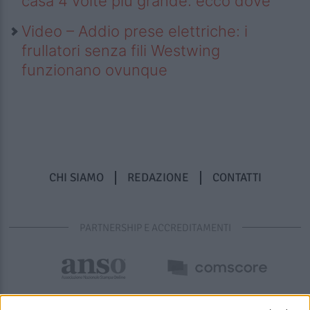
casa 4 volte più grande: ecco dove
Video – Addio prese elettriche: i
frullatori senza fili Westwing
funzionano ovunque
CHI SIAMO
REDAZIONE
CONTATTI
PARTNERSHIP E ACCREDITAMENTI