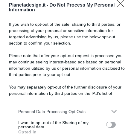
Pianetadesign.it -
Do Not Process My Personal
Information
If you wish to opt-out of the sale, sharing to third parties, or
processing of your personal or sensitive information for
targeted advertising by us, please use the below opt-out
© 2026 - Pianeta Design - P.IVA 04827280654 - Testata
section to confirm your selection.
Registrata Al Tribunale Di Nocera Inferiore N. 8/2020 - RG N.
1336/2020
Please note that after your opt-out request is processed you
ISCRIZIONE AL ROC N. 35792 – ISCRITTA ALL’ANSO
may continue seeing interest-based ads based on personal
(ASSOCIAZIONE NAZIONALE STAMPA ONLINE)
information utilized by us or personal information disclosed to
third parties prior to your opt-out.
PRIVACY E NOTIFICHE
You may separately opt-out of the further disclosure of your
personal information by third parties on the IAB’s list of
PREFERENZE PRIVACY
downstream participants.
MAPPA DEL SITO
Personal Data Processing Opt Outs
This information may also be disclosed by us to third parties
on the IAB’s List of Downstream Participants that may further
I want to opt-out of the Sharing of my
disclose it to other third parties.
personal data.
Opted In