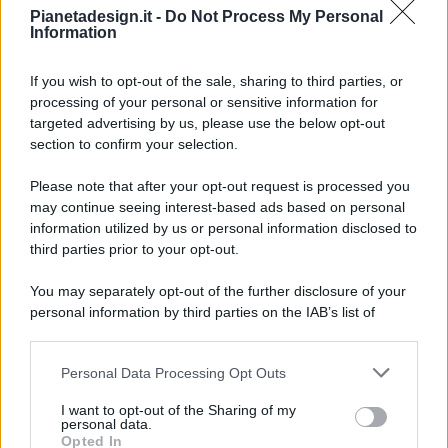
Pianetadesign.it -
Do Not Process My Personal
Information
If you wish to opt-out of the sale, sharing to third parties, or
processing of your personal or sensitive information for
targeted advertising by us, please use the below opt-out
© 2026 - Pianeta Design - P.IVA 04827280654 - Testata
section to confirm your selection.
Registrata Al Tribunale Di Nocera Inferiore N. 8/2020 - RG N.
1336/2020
Please note that after your opt-out request is processed you
ISCRIZIONE AL ROC N. 35792 – ISCRITTA ALL’ANSO
may continue seeing interest-based ads based on personal
(ASSOCIAZIONE NAZIONALE STAMPA ONLINE)
information utilized by us or personal information disclosed to
third parties prior to your opt-out.
PRIVACY E NOTIFICHE
You may separately opt-out of the further disclosure of your
personal information by third parties on the IAB’s list of
PREFERENZE PRIVACY
downstream participants.
MAPPA DEL SITO
Personal Data Processing Opt Outs
This information may also be disclosed by us to third parties
on the IAB’s List of Downstream Participants that may further
I want to opt-out of the Sharing of my
disclose it to other third parties.
personal data.
Opted In