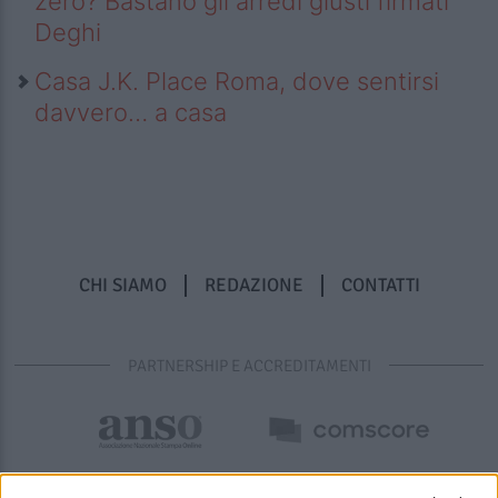
zero? Bastano gli arredi giusti firmati
Deghi
Casa J.K. Place Roma, dove sentirsi
davvero… a casa
CHI SIAMO
REDAZIONE
CONTATTI
PARTNERSHIP E ACCREDITAMENTI