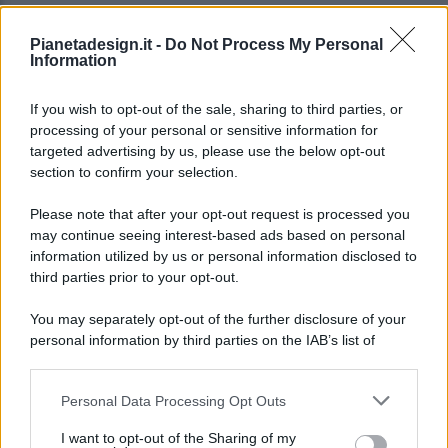
Pianetadesign.it -
Do Not Process My Personal
Information
If you wish to opt-out of the sale, sharing to third parties, or
processing of your personal or sensitive information for
targeted advertising by us, please use the below opt-out
© 2026 - Pianeta Design - P.IVA 04827280654 - Testata
section to confirm your selection.
Registrata Al Tribunale Di Nocera Inferiore N. 8/2020 - RG N.
1336/2020
Please note that after your opt-out request is processed you
ISCRIZIONE AL ROC N. 35792 – ISCRITTA ALL’ANSO
may continue seeing interest-based ads based on personal
(ASSOCIAZIONE NAZIONALE STAMPA ONLINE)
information utilized by us or personal information disclosed to
third parties prior to your opt-out.
PRIVACY E NOTIFICHE
You may separately opt-out of the further disclosure of your
personal information by third parties on the IAB’s list of
PREFERENZE PRIVACY
downstream participants.
MAPPA DEL SITO
Personal Data Processing Opt Outs
This information may also be disclosed by us to third parties
on the IAB’s List of Downstream Participants that may further
I want to opt-out of the Sharing of my
disclose it to other third parties.