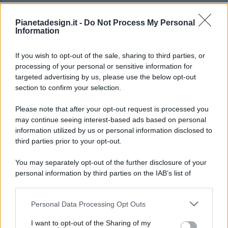
Pianetadesign.it -
Do Not Process My Personal
Information
If you wish to opt-out of the sale, sharing to third parties, or
processing of your personal or sensitive information for
targeted advertising by us, please use the below opt-out
© 2026 - Pianeta Design - P.IVA 04827280654 - Testata
section to confirm your selection.
Registrata Al Tribunale Di Nocera Inferiore N. 8/2020 - RG N.
1336/2020
Please note that after your opt-out request is processed you
ISCRIZIONE AL ROC N. 35792 – ISCRITTA ALL’ANSO
may continue seeing interest-based ads based on personal
(ASSOCIAZIONE NAZIONALE STAMPA ONLINE)
information utilized by us or personal information disclosed to
third parties prior to your opt-out.
PRIVACY E NOTIFICHE
You may separately opt-out of the further disclosure of your
personal information by third parties on the IAB’s list of
PREFERENZE PRIVACY
downstream participants.
MAPPA DEL SITO
Personal Data Processing Opt Outs
This information may also be disclosed by us to third parties
on the IAB’s List of Downstream Participants that may further
I want to opt-out of the Sharing of my
disclose it to other third parties.