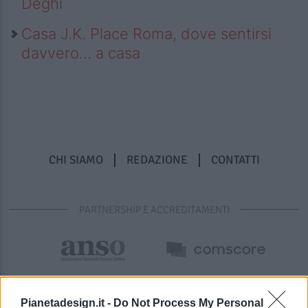
Deghi
Casa J.K. Place Roma, dove sentirsi
davvero… a casa
CHI SIAMO
REDAZIONE
CONTATTI
PARTNERSHIP E ACCREDITAMENTI
Pianetadesign.it -
Do Not Process My Personal