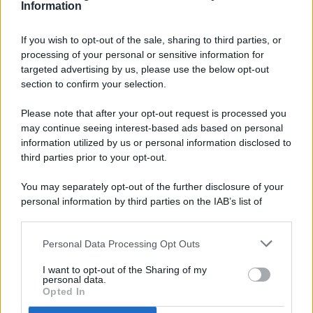
Information
If you wish to opt-out of the sale, sharing to third parties, or
processing of your personal or sensitive information for
targeted advertising by us, please use the below opt-out
© 2026 - Pianeta Design - P.IVA 04827280654 - Testata
section to confirm your selection.
Registrata Al Tribunale Di Nocera Inferiore N. 8/2020 - RG N.
1336/2020
Please note that after your opt-out request is processed you
ISCRIZIONE AL ROC N. 35792 – ISCRITTA ALL’ANSO
may continue seeing interest-based ads based on personal
(ASSOCIAZIONE NAZIONALE STAMPA ONLINE)
information utilized by us or personal information disclosed to
third parties prior to your opt-out.
PRIVACY E NOTIFICHE
You may separately opt-out of the further disclosure of your
personal information by third parties on the IAB’s list of
PREFERENZE PRIVACY
downstream participants.
MAPPA DEL SITO
Personal Data Processing Opt Outs
This information may also be disclosed by us to third parties
on the IAB’s List of Downstream Participants that may further
I want to opt-out of the Sharing of my
disclose it to other third parties.
personal data.
Opted In