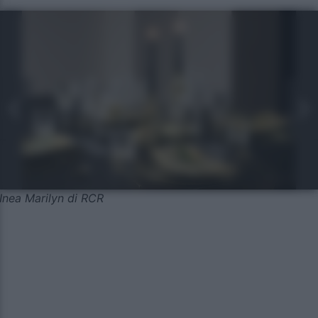
Inea Marilyn di RCR