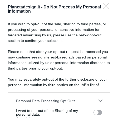
Pianetadesign.it -
Do Not Process My Personal
Information
If you wish to opt-out of the sale, sharing to third parties, or
processing of your personal or sensitive information for
targeted advertising by us, please use the below opt-out
© 2026 - Pianeta Design - P.IVA 04827280654 - Testata
section to confirm your selection.
Registrata Al Tribunale Di Nocera Inferiore N. 8/2020 - RG N.
1336/2020
Please note that after your opt-out request is processed you
ISCRIZIONE AL ROC N. 35792 – ISCRITTA ALL’ANSO
may continue seeing interest-based ads based on personal
(ASSOCIAZIONE NAZIONALE STAMPA ONLINE)
information utilized by us or personal information disclosed to
third parties prior to your opt-out.
PRIVACY E NOTIFICHE
You may separately opt-out of the further disclosure of your
personal information by third parties on the IAB’s list of
PREFERENZE PRIVACY
downstream participants.
MAPPA DEL SITO
Personal Data Processing Opt Outs
This information may also be disclosed by us to third parties
on the IAB’s List of Downstream Participants that may further
I want to opt-out of the Sharing of my
disclose it to other third parties.
personal data.