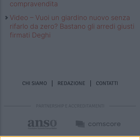
compravendita
Video – Vuoi un giardino nuovo senza
rifarlo da zero? Bastano gli arredi giusti
firmati Deghi
CHI SIAMO
REDAZIONE
CONTATTI
PARTNERSHIP E ACCREDITAMENTI