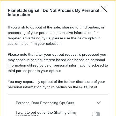
Pianetadesign.it -
Do Not Process My Personal
Information
If you wish to opt-out of the sale, sharing to third parties, or
processing of your personal or sensitive information for
targeted advertising by us, please use the below opt-out
© 2026 - Pianeta Design - P.IVA 04827280654 - Testata
section to confirm your selection.
Registrata Al Tribunale Di Nocera Inferiore N. 8/2020 - RG N.
1336/2020
Please note that after your opt-out request is processed you
ISCRIZIONE AL ROC N. 35792 – ISCRITTA ALL’ANSO
may continue seeing interest-based ads based on personal
(ASSOCIAZIONE NAZIONALE STAMPA ONLINE)
information utilized by us or personal information disclosed to
third parties prior to your opt-out.
PRIVACY E NOTIFICHE
You may separately opt-out of the further disclosure of your
personal information by third parties on the IAB’s list of
PREFERENZE PRIVACY
downstream participants.
MAPPA DEL SITO
Personal Data Processing Opt Outs
This information may also be disclosed by us to third parties
on the IAB’s List of Downstream Participants that may further
I want to opt-out of the Sharing of my
disclose it to other third parties.