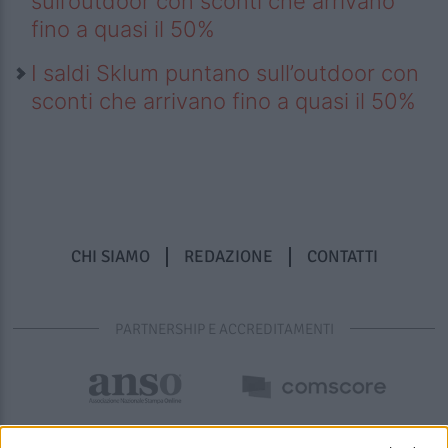
sull’outdoor con sconti che arrivano
fino a quasi il 50%
I saldi Sklum puntano sull’outdoor con
sconti che arrivano fino a quasi il 50%
CHI SIAMO
REDAZIONE
CONTATTI
PARTNERSHIP E ACCREDITAMENTI