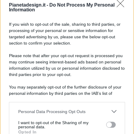
Pianetadesign.it -
Do Not Process My Personal
Information
If you wish to opt-out of the sale, sharing to third parties, or
processing of your personal or sensitive information for
targeted advertising by us, please use the below opt-out
© 2026 - Pianeta Design - P.IVA 04827280654 - Testata
section to confirm your selection.
Registrata Al Tribunale Di Nocera Inferiore N. 8/2020 - RG N.
1336/2020
Please note that after your opt-out request is processed you
ISCRIZIONE AL ROC N. 35792 – ISCRITTA ALL’ANSO
may continue seeing interest-based ads based on personal
(ASSOCIAZIONE NAZIONALE STAMPA ONLINE)
information utilized by us or personal information disclosed to
third parties prior to your opt-out.
PRIVACY E NOTIFICHE
You may separately opt-out of the further disclosure of your
personal information by third parties on the IAB’s list of
PREFERENZE PRIVACY
downstream participants.
MAPPA DEL SITO
Personal Data Processing Opt Outs
This information may also be disclosed by us to third parties
on the IAB’s List of Downstream Participants that may further
I want to opt-out of the Sharing of my
disclose it to other third parties.
personal data.
Opted In