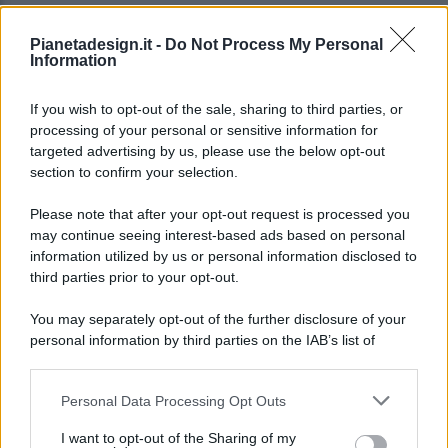
Pianetadesign.it -
Do Not Process My Personal
Information
If you wish to opt-out of the sale, sharing to third parties, or
processing of your personal or sensitive information for
targeted advertising by us, please use the below opt-out
© 2026 - Pianeta Design - P.IVA 04827280654 - Testata
section to confirm your selection.
Registrata Al Tribunale Di Nocera Inferiore N. 8/2020 - RG N.
1336/2020
Please note that after your opt-out request is processed you
ISCRIZIONE AL ROC N. 35792 – ISCRITTA ALL’ANSO
may continue seeing interest-based ads based on personal
(ASSOCIAZIONE NAZIONALE STAMPA ONLINE)
information utilized by us or personal information disclosed to
third parties prior to your opt-out.
PRIVACY E NOTIFICHE
You may separately opt-out of the further disclosure of your
personal information by third parties on the IAB’s list of
PREFERENZE PRIVACY
downstream participants.
MAPPA DEL SITO
Personal Data Processing Opt Outs
This information may also be disclosed by us to third parties
on the IAB’s List of Downstream Participants that may further
I want to opt-out of the Sharing of my
disclose it to other third parties.