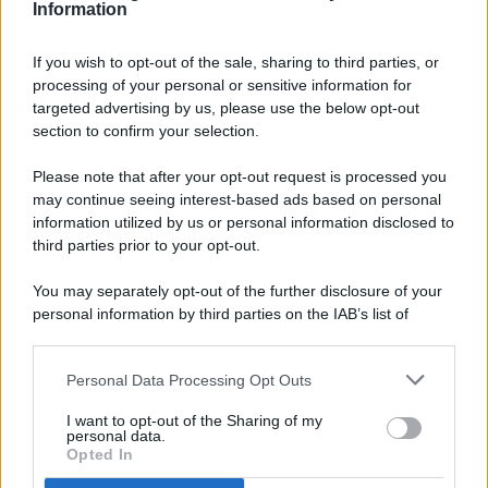
Information
If you wish to opt-out of the sale, sharing to third parties, or
processing of your personal or sensitive information for
targeted advertising by us, please use the below opt-out
© 2026 - Pianeta Design - P.IVA 04827280654 - Testata
section to confirm your selection.
Registrata Al Tribunale Di Nocera Inferiore N. 8/2020 - RG N.
1336/2020
Please note that after your opt-out request is processed you
ISCRIZIONE AL ROC N. 35792 – ISCRITTA ALL’ANSO
may continue seeing interest-based ads based on personal
(ASSOCIAZIONE NAZIONALE STAMPA ONLINE)
information utilized by us or personal information disclosed to
third parties prior to your opt-out.
PRIVACY E NOTIFICHE
You may separately opt-out of the further disclosure of your
personal information by third parties on the IAB’s list of
PREFERENZE PRIVACY
downstream participants.
MAPPA DEL SITO
Personal Data Processing Opt Outs
This information may also be disclosed by us to third parties
on the IAB’s List of Downstream Participants that may further
I want to opt-out of the Sharing of my
disclose it to other third parties.
personal data.
Opted In