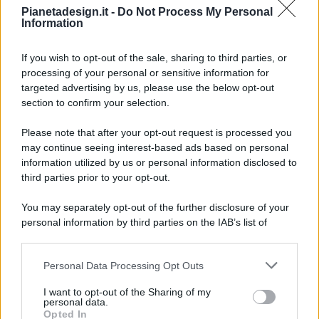
Pianetadesign.it -
Do Not Process My Personal
Information
If you wish to opt-out of the sale, sharing to third parties, or
processing of your personal or sensitive information for
targeted advertising by us, please use the below opt-out
© 2026 - Pianeta Design - P.IVA 04827280654 - Testata
section to confirm your selection.
Registrata Al Tribunale Di Nocera Inferiore N. 8/2020 - RG N.
1336/2020
Please note that after your opt-out request is processed you
ISCRIZIONE AL ROC N. 35792 – ISCRITTA ALL’ANSO
may continue seeing interest-based ads based on personal
(ASSOCIAZIONE NAZIONALE STAMPA ONLINE)
information utilized by us or personal information disclosed to
third parties prior to your opt-out.
PRIVACY E NOTIFICHE
You may separately opt-out of the further disclosure of your
personal information by third parties on the IAB’s list of
PREFERENZE PRIVACY
downstream participants.
MAPPA DEL SITO
Personal Data Processing Opt Outs
This information may also be disclosed by us to third parties
on the IAB’s List of Downstream Participants that may further
I want to opt-out of the Sharing of my
disclose it to other third parties.
personal data.
Opted In