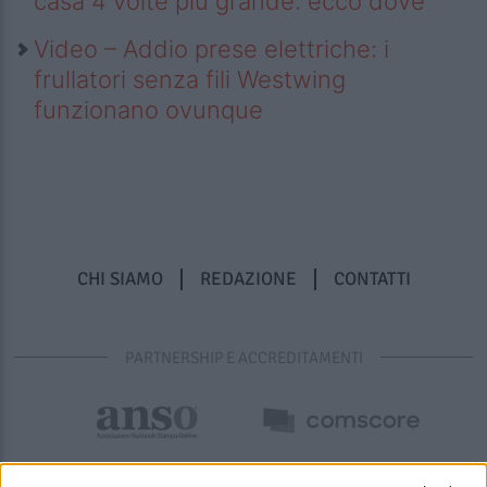
casa 4 volte più grande: ecco dove
Video – Addio prese elettriche: i
frullatori senza fili Westwing
funzionano ovunque
CHI SIAMO
REDAZIONE
CONTATTI
PARTNERSHIP E ACCREDITAMENTI