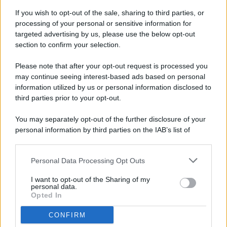
If you wish to opt-out of the sale, sharing to third parties, or
processing of your personal or sensitive information for
targeted advertising by us, please use the below opt-out
© 2026 - Pianeta Design - P.IVA 04827280654 - Testata
section to confirm your selection.
Registrata Al Tribunale Di Nocera Inferiore N. 8/2020 - RG N.
1336/2020
Please note that after your opt-out request is processed you
ISCRIZIONE AL ROC N. 35792 – ISCRITTA ALL’ANSO
may continue seeing interest-based ads based on personal
(ASSOCIAZIONE NAZIONALE STAMPA ONLINE)
information utilized by us or personal information disclosed to
third parties prior to your opt-out.
PRIVACY E NOTIFICHE
You may separately opt-out of the further disclosure of your
personal information by third parties on the IAB’s list of
PREFERENZE PRIVACY
downstream participants.
MAPPA DEL SITO
Personal Data Processing Opt Outs
This information may also be disclosed by us to third parties
on the IAB’s List of Downstream Participants that may further
I want to opt-out of the Sharing of my
disclose it to other third parties.
personal data.
Opted In
CONFIRM