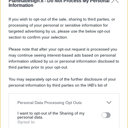
Pianetadesign.it -
Do Not Process My Personal
Information
If you wish to opt-out of the sale, sharing to third parties, or
processing of your personal or sensitive information for
targeted advertising by us, please use the below opt-out
© 2026 - Pianeta Design - P.IVA 04827280654 - Testata
section to confirm your selection.
Registrata Al Tribunale Di Nocera Inferiore N. 8/2020 - RG N.
1336/2020
Please note that after your opt-out request is processed you
ISCRIZIONE AL ROC N. 35792 – ISCRITTA ALL’ANSO
may continue seeing interest-based ads based on personal
(ASSOCIAZIONE NAZIONALE STAMPA ONLINE)
information utilized by us or personal information disclosed to
third parties prior to your opt-out.
PRIVACY E NOTIFICHE
You may separately opt-out of the further disclosure of your
personal information by third parties on the IAB’s list of
PREFERENZE PRIVACY
downstream participants.
MAPPA DEL SITO
Personal Data Processing Opt Outs
This information may also be disclosed by us to third parties
on the IAB’s List of Downstream Participants that may further
I want to opt-out of the Sharing of my
disclose it to other third parties.
personal data.
Opted In