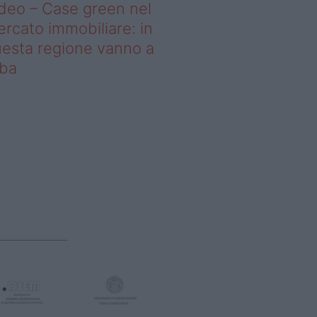
deo – Case green nel
rcato immobiliare: in
esta regione vanno a
uba