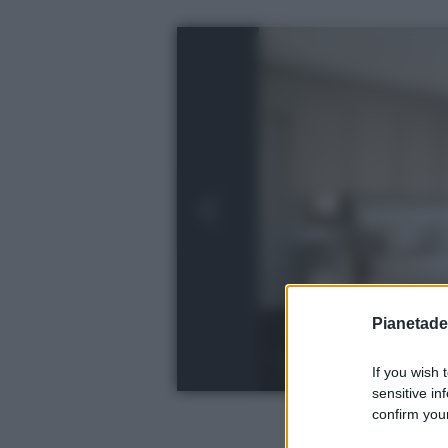
Pianetades
If you wish 
sensitive in
confirm your