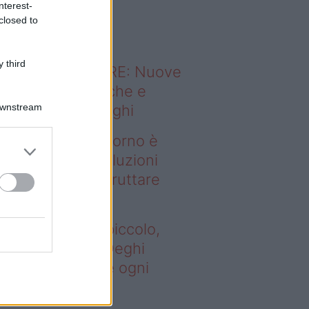
nterest-
o sapevi che...
closed to
 third
ODERNO ABITARE: Nuove
itudini domestiche e
Downstream
namismo dei luoghi
deo – Se il soggiorno è
ccolo, queste soluzioni
ghi aiutano a sfruttare
ni spazio
 il soggiorno è piccolo,
este soluzioni Deghi
utano a sfruttare ogni
azio