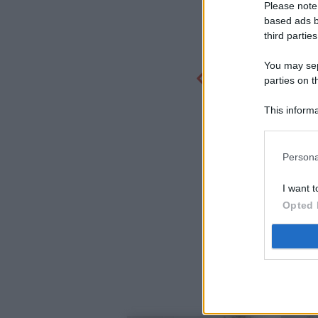
Please note
based ads b
third parties
You may sepa
parties on t
This informa
Participants
Persona
I want t
Opted 