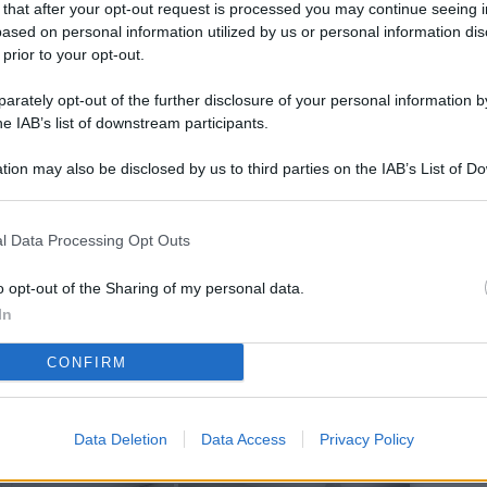
 that after your opt-out request is processed you may continue seeing i
L
ased on personal information utilized by us or personal information dis
 prior to your opt-out.
rately opt-out of the further disclosure of your personal information by
M
he IAB’s list of downstream participants.
ab
tion may also be disclosed by us to third parties on the IAB’s List of 
di
 that may further disclose it to other third parties.
Vi
l Data Processing Opt Outs
pi
De
o opt-out of the Sharing of my personal data.
og
In
Se
CONFIRM
qu
ai
Data Deletion
Data Access
Privacy Policy
sp