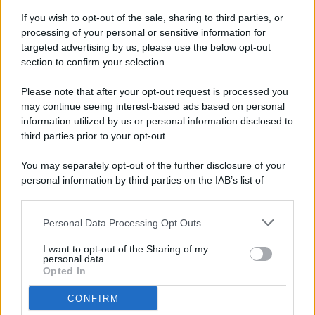
If you wish to opt-out of the sale, sharing to third parties, or
processing of your personal or sensitive information for
targeted advertising by us, please use the below opt-out
© 2026 - Pianeta Design - P.IVA 04827280654 - Testata
section to confirm your selection.
Registrata Al Tribunale Di Nocera Inferiore N. 8/2020 - RG N.
1336/2020
Please note that after your opt-out request is processed you
ISCRIZIONE AL ROC N. 35792 – ISCRITTA ALL’ANSO
may continue seeing interest-based ads based on personal
(ASSOCIAZIONE NAZIONALE STAMPA ONLINE)
information utilized by us or personal information disclosed to
third parties prior to your opt-out.
PRIVACY E NOTIFICHE
You may separately opt-out of the further disclosure of your
personal information by third parties on the IAB’s list of
PREFERENZE PRIVACY
downstream participants.
MAPPA DEL SITO
Personal Data Processing Opt Outs
This information may also be disclosed by us to third parties
on the IAB’s List of Downstream Participants that may further
I want to opt-out of the Sharing of my
disclose it to other third parties.
personal data.
Opted In
CONFIRM