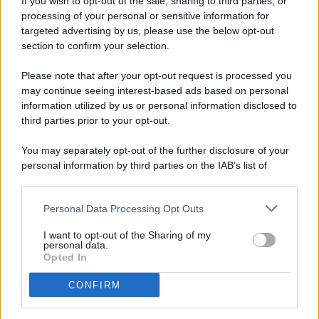
If you wish to opt-out of the sale, sharing to third parties, or
processing of your personal or sensitive information for
targeted advertising by us, please use the below opt-out
© 2026 - Pianeta Design - P.IVA 04827280654 - Testata
section to confirm your selection.
Registrata Al Tribunale Di Nocera Inferiore N. 8/2020 - RG N.
1336/2020
Please note that after your opt-out request is processed you
ISCRIZIONE AL ROC N. 35792 – ISCRITTA ALL’ANSO
may continue seeing interest-based ads based on personal
(ASSOCIAZIONE NAZIONALE STAMPA ONLINE)
information utilized by us or personal information disclosed to
third parties prior to your opt-out.
PRIVACY E NOTIFICHE
You may separately opt-out of the further disclosure of your
personal information by third parties on the IAB’s list of
PREFERENZE PRIVACY
downstream participants.
MAPPA DEL SITO
Personal Data Processing Opt Outs
This information may also be disclosed by us to third parties
on the IAB’s List of Downstream Participants that may further
I want to opt-out of the Sharing of my
disclose it to other third parties.
personal data.
Opted In
CONFIRM