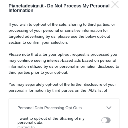
Pianetadesign.it -
Do Not Process My Personal
Information
If you wish to opt-out of the sale, sharing to third parties, or
processing of your personal or sensitive information for
targeted advertising by us, please use the below opt-out
© 2026 - Pianeta Design - P.IVA 04827280654 - Testata
section to confirm your selection.
Registrata Al Tribunale Di Nocera Inferiore N. 8/2020 - RG N.
1336/2020
Please note that after your opt-out request is processed you
ISCRIZIONE AL ROC N. 35792 – ISCRITTA ALL’ANSO
may continue seeing interest-based ads based on personal
(ASSOCIAZIONE NAZIONALE STAMPA ONLINE)
information utilized by us or personal information disclosed to
third parties prior to your opt-out.
PRIVACY E NOTIFICHE
You may separately opt-out of the further disclosure of your
personal information by third parties on the IAB’s list of
PREFERENZE PRIVACY
downstream participants.
MAPPA DEL SITO
Personal Data Processing Opt Outs
This information may also be disclosed by us to third parties
on the IAB’s List of Downstream Participants that may further
I want to opt-out of the Sharing of my
disclose it to other third parties.
personal data.
Opted In