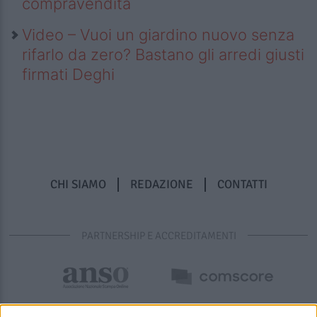
compravendita
Video – Vuoi un giardino nuovo senza
rifarlo da zero? Bastano gli arredi giusti
firmati Deghi
CHI SIAMO
REDAZIONE
CONTATTI
PARTNERSHIP E ACCREDITAMENTI