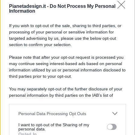
Pianetadesign.it -
Do Not Process My Personal
Information
If you wish to opt-out of the sale, sharing to third parties, or
processing of your personal or sensitive information for
targeted advertising by us, please use the below opt-out
© 2026 - Pianeta Design - P.IVA 04827280654 - Testata
section to confirm your selection.
Registrata Al Tribunale Di Nocera Inferiore N. 8/2020 - RG N.
1336/2020
Please note that after your opt-out request is processed you
ISCRIZIONE AL ROC N. 35792 – ISCRITTA ALL’ANSO
may continue seeing interest-based ads based on personal
(ASSOCIAZIONE NAZIONALE STAMPA ONLINE)
information utilized by us or personal information disclosed to
third parties prior to your opt-out.
PRIVACY E NOTIFICHE
You may separately opt-out of the further disclosure of your
personal information by third parties on the IAB’s list of
PREFERENZE PRIVACY
downstream participants.
MAPPA DEL SITO
Personal Data Processing Opt Outs
This information may also be disclosed by us to third parties
on the IAB’s List of Downstream Participants that may further
I want to opt-out of the Sharing of my
disclose it to other third parties.
personal data.
Opted In