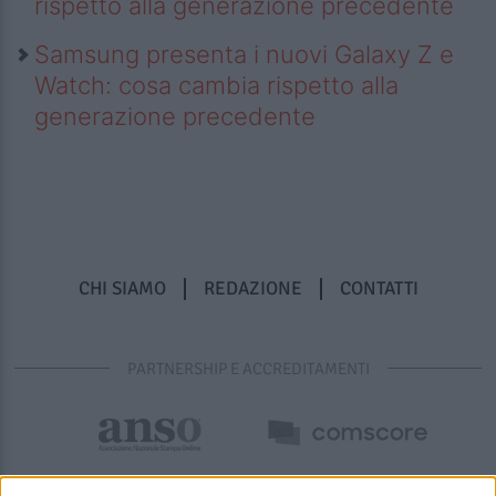
rispetto alla generazione precedente
Samsung presenta i nuovi Galaxy Z e
Watch: cosa cambia rispetto alla
generazione precedente
CHI SIAMO
REDAZIONE
CONTATTI
PARTNERSHIP E ACCREDITAMENTI