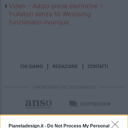
Video – Addio prese elettriche: i
frullatori senza fili Westwing
funzionano ovunque
CHI SIAMO
REDAZIONE
CONTATTI
PARTNERSHIP E ACCREDITAMENTI
Pianetadesign.it -
Do Not Process My Personal