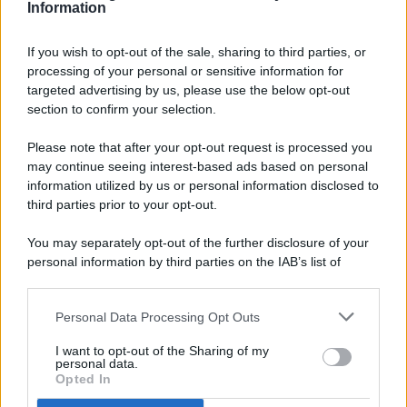
Information
If you wish to opt-out of the sale, sharing to third parties, or
processing of your personal or sensitive information for
targeted advertising by us, please use the below opt-out
© 2026 - Pianeta Design - P.IVA 04827280654 - Testata
section to confirm your selection.
Registrata Al Tribunale Di Nocera Inferiore N. 8/2020 - RG N.
1336/2020
Please note that after your opt-out request is processed you
ISCRIZIONE AL ROC N. 35792 – ISCRITTA ALL’ANSO
may continue seeing interest-based ads based on personal
(ASSOCIAZIONE NAZIONALE STAMPA ONLINE)
information utilized by us or personal information disclosed to
third parties prior to your opt-out.
PRIVACY E NOTIFICHE
You may separately opt-out of the further disclosure of your
personal information by third parties on the IAB’s list of
PREFERENZE PRIVACY
downstream participants.
MAPPA DEL SITO
Personal Data Processing Opt Outs
This information may also be disclosed by us to third parties
on the IAB’s List of Downstream Participants that may further
I want to opt-out of the Sharing of my
disclose it to other third parties.
personal data.
Opted In