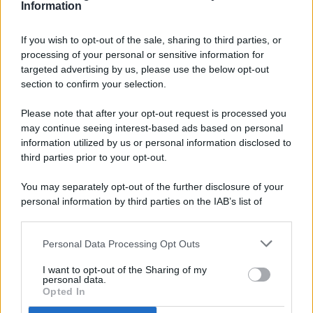
Information
If you wish to opt-out of the sale, sharing to third parties, or
processing of your personal or sensitive information for
targeted advertising by us, please use the below opt-out
© 2026 - Pianeta Design - P.IVA 04827280654 - Testata
section to confirm your selection.
Registrata Al Tribunale Di Nocera Inferiore N. 8/2020 - RG N.
1336/2020
Please note that after your opt-out request is processed you
ISCRIZIONE AL ROC N. 35792 – ISCRITTA ALL’ANSO
may continue seeing interest-based ads based on personal
(ASSOCIAZIONE NAZIONALE STAMPA ONLINE)
information utilized by us or personal information disclosed to
third parties prior to your opt-out.
PRIVACY E NOTIFICHE
You may separately opt-out of the further disclosure of your
personal information by third parties on the IAB’s list of
PREFERENZE PRIVACY
downstream participants.
MAPPA DEL SITO
Personal Data Processing Opt Outs
This information may also be disclosed by us to third parties
on the IAB’s List of Downstream Participants that may further
I want to opt-out of the Sharing of my
disclose it to other third parties.
personal data.
Opted In