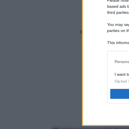
Please note
based ads b
third parties
You may sepa
parties on t
This informa
Participants
Persona
I want t
Opted 