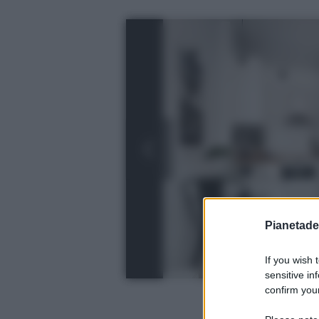
Pianetades
If you wish 
sensitive in
confirm your