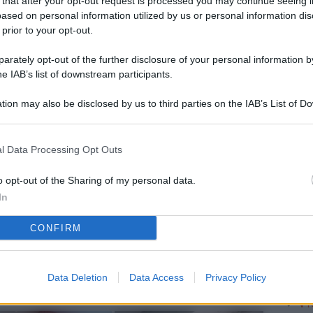
 that after your opt-out request is processed you may continue seeing i
L
ased on personal information utilized by us or personal information dis
 prior to your opt-out.
rately opt-out of the further disclosure of your personal information by
M
he IAB’s list of downstream participants.
ab
tion may also be disclosed by us to third parties on the IAB’s List of 
di
 that may further disclose it to other third parties.
Vi
l Data Processing Opt Outs
so
nu
o opt-out of the Sharing of my personal data.
In
D
CONFIRM
Il
da
co
Data Deletion
Data Access
Privacy Policy
Vi