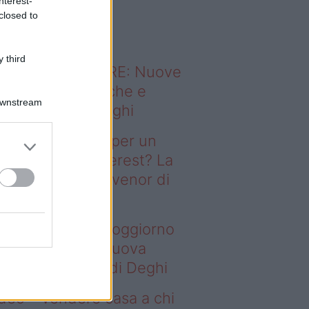
nterest-
o sapevi che...
closed to
 third
ODERNO ABITARE: Nuove
itudini domestiche e
Downstream
namismo dei luoghi
deo – Il segreto per un
ggiorno da Pinterest? La
ova collezione Ivenor di
eghi
 segreto per un soggiorno
 Pinterest? La nuova
llezione Ivenor di Deghi
deo – Vendere casa a chi