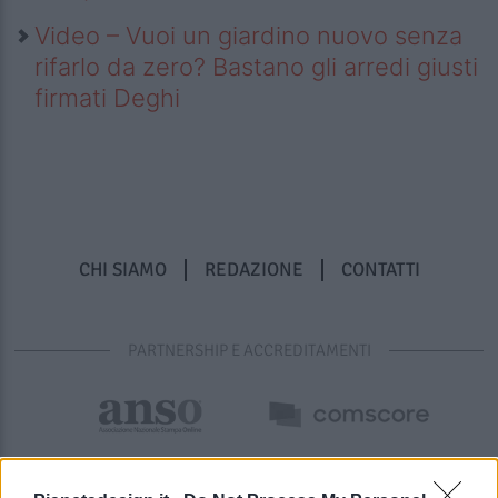
Video – Vuoi un giardino nuovo senza
rifarlo da zero? Bastano gli arredi giusti
firmati Deghi
CHI SIAMO
REDAZIONE
CONTATTI
PARTNERSHIP E ACCREDITAMENTI