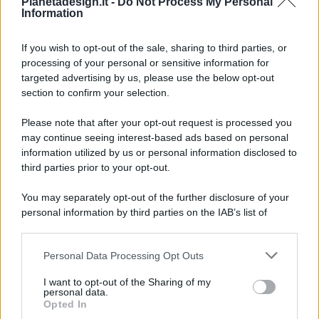
Pianetadesign.it -
Do Not Process My Personal
Information
If you wish to opt-out of the sale, sharing to third parties, or
processing of your personal or sensitive information for
targeted advertising by us, please use the below opt-out
© 2026 - Pianeta Design - P.IVA 04827280654 - Testata
section to confirm your selection.
Registrata Al Tribunale Di Nocera Inferiore N. 8/2020 - RG N.
1336/2020
Please note that after your opt-out request is processed you
ISCRIZIONE AL ROC N. 35792 – ISCRITTA ALL’ANSO
may continue seeing interest-based ads based on personal
(ASSOCIAZIONE NAZIONALE STAMPA ONLINE)
information utilized by us or personal information disclosed to
third parties prior to your opt-out.
PRIVACY E NOTIFICHE
You may separately opt-out of the further disclosure of your
personal information by third parties on the IAB’s list of
PREFERENZE PRIVACY
downstream participants.
MAPPA DEL SITO
Personal Data Processing Opt Outs
This information may also be disclosed by us to third parties
on the IAB’s List of Downstream Participants that may further
I want to opt-out of the Sharing of my
disclose it to other third parties.
personal data.
Opted In