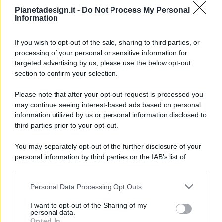
Pianetadesign.it -
Do Not Process My Personal
Information
If you wish to opt-out of the sale, sharing to third parties, or
processing of your personal or sensitive information for
targeted advertising by us, please use the below opt-out
© 2026 - Pianeta Design - P.IVA 04827280654 - Testata
section to confirm your selection.
Registrata Al Tribunale Di Nocera Inferiore N. 8/2020 - RG N.
1336/2020
Please note that after your opt-out request is processed you
ISCRIZIONE AL ROC N. 35792 – ISCRITTA ALL’ANSO
may continue seeing interest-based ads based on personal
(ASSOCIAZIONE NAZIONALE STAMPA ONLINE)
information utilized by us or personal information disclosed to
third parties prior to your opt-out.
PRIVACY E NOTIFICHE
You may separately opt-out of the further disclosure of your
personal information by third parties on the IAB’s list of
PREFERENZE PRIVACY
downstream participants.
MAPPA DEL SITO
Personal Data Processing Opt Outs
This information may also be disclosed by us to third parties
on the IAB’s List of Downstream Participants that may further
I want to opt-out of the Sharing of my
disclose it to other third parties.
personal data.
Opted In