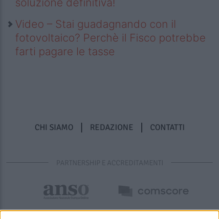
soluzione definitiva!
Video – Stai guadagnando con il
fotovoltaico? Perchè il Fisco potrebbe
farti pagare le tasse
CHI SIAMO
REDAZIONE
CONTATTI
PARTNERSHIP E ACCREDITAMENTI