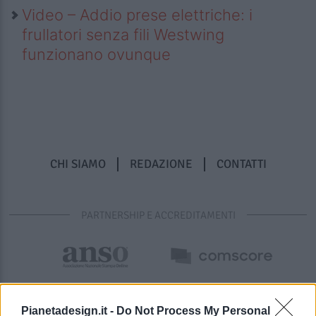
Video – Addio prese elettriche: i
frullatori senza fili Westwing
funzionano ovunque
CHI SIAMO
REDAZIONE
CONTATTI
PARTNERSHIP E ACCREDITAMENTI
Pianetadesign.it -
Do Not Process My Personal