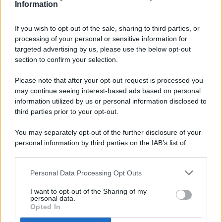
Information
If you wish to opt-out of the sale, sharing to third parties, or
processing of your personal or sensitive information for
targeted advertising by us, please use the below opt-out
© 2026 - Pianeta Design - P.IVA 04827280654 - Testata
section to confirm your selection.
Registrata Al Tribunale Di Nocera Inferiore N. 8/2020 - RG N.
1336/2020
Please note that after your opt-out request is processed you
ISCRIZIONE AL ROC N. 35792 – ISCRITTA ALL’ANSO
may continue seeing interest-based ads based on personal
(ASSOCIAZIONE NAZIONALE STAMPA ONLINE)
information utilized by us or personal information disclosed to
third parties prior to your opt-out.
PRIVACY E NOTIFICHE
You may separately opt-out of the further disclosure of your
personal information by third parties on the IAB’s list of
PREFERENZE PRIVACY
downstream participants.
MAPPA DEL SITO
Personal Data Processing Opt Outs
This information may also be disclosed by us to third parties
on the IAB’s List of Downstream Participants that may further
I want to opt-out of the Sharing of my
disclose it to other third parties.
personal data.
Opted In