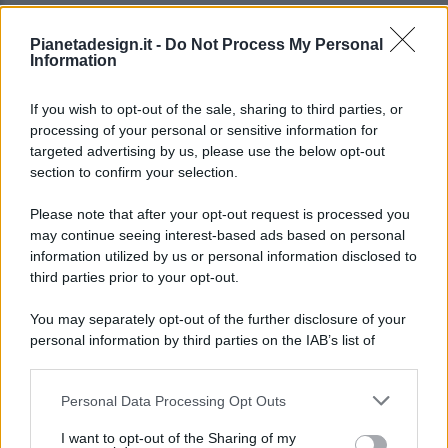
Pianetadesign.it -
Do Not Process My Personal
Information
If you wish to opt-out of the sale, sharing to third parties, or
processing of your personal or sensitive information for
targeted advertising by us, please use the below opt-out
© 2026 - Pianeta Design - P.IVA 04827280654 - Testata
section to confirm your selection.
Registrata Al Tribunale Di Nocera Inferiore N. 8/2020 - RG N.
1336/2020
Please note that after your opt-out request is processed you
ISCRIZIONE AL ROC N. 35792 – ISCRITTA ALL’ANSO
may continue seeing interest-based ads based on personal
(ASSOCIAZIONE NAZIONALE STAMPA ONLINE)
information utilized by us or personal information disclosed to
third parties prior to your opt-out.
PRIVACY E NOTIFICHE
You may separately opt-out of the further disclosure of your
personal information by third parties on the IAB’s list of
PREFERENZE PRIVACY
downstream participants.
MAPPA DEL SITO
Personal Data Processing Opt Outs
This information may also be disclosed by us to third parties
on the IAB’s List of Downstream Participants that may further
I want to opt-out of the Sharing of my
disclose it to other third parties.