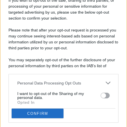
If you wish to opt-out of the sale, sharing to third parties, or
processing of your personal or sensitive information for
targeted advertising by us, please use the below opt-out
© 2026 - Pianeta Design - P.IVA 04827280654 - Testata
section to confirm your selection.
Registrata Al Tribunale Di Nocera Inferiore N. 8/2020 - RG N.
1336/2020
Please note that after your opt-out request is processed you
ISCRIZIONE AL ROC N. 35792 – ISCRITTA ALL’ANSO
may continue seeing interest-based ads based on personal
(ASSOCIAZIONE NAZIONALE STAMPA ONLINE)
information utilized by us or personal information disclosed to
third parties prior to your opt-out.
PRIVACY E NOTIFICHE
You may separately opt-out of the further disclosure of your
personal information by third parties on the IAB’s list of
PREFERENZE PRIVACY
downstream participants.
MAPPA DEL SITO
Personal Data Processing Opt Outs
This information may also be disclosed by us to third parties
on the IAB’s List of Downstream Participants that may further
I want to opt-out of the Sharing of my
disclose it to other third parties.
personal data.
Opted In
CONFIRM