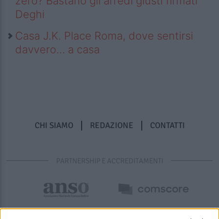
zero? Bastano gli arredi giusti firmati
Deghi
Casa J.K. Place Roma, dove sentirsi
davvero… a casa
CHI SIAMO
REDAZIONE
CONTATTI
PARTNERSHIP E ACCREDITAMENTI