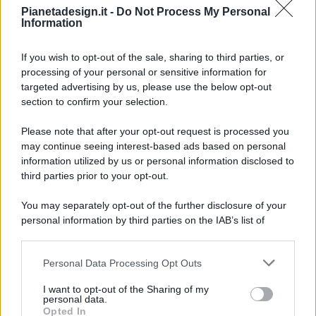
Pianetadesign.it -
Do Not Process My Personal
Information
If you wish to opt-out of the sale, sharing to third parties, or
processing of your personal or sensitive information for
targeted advertising by us, please use the below opt-out
© 2026 - Pianeta Design - P.IVA 04827280654 - Testata
section to confirm your selection.
Registrata Al Tribunale Di Nocera Inferiore N. 8/2020 - RG N.
1336/2020
Please note that after your opt-out request is processed you
ISCRIZIONE AL ROC N. 35792 – ISCRITTA ALL’ANSO
may continue seeing interest-based ads based on personal
(ASSOCIAZIONE NAZIONALE STAMPA ONLINE)
information utilized by us or personal information disclosed to
third parties prior to your opt-out.
PRIVACY E NOTIFICHE
You may separately opt-out of the further disclosure of your
personal information by third parties on the IAB’s list of
PREFERENZE PRIVACY
downstream participants.
MAPPA DEL SITO
Personal Data Processing Opt Outs
This information may also be disclosed by us to third parties
on the IAB’s List of Downstream Participants that may further
I want to opt-out of the Sharing of my
disclose it to other third parties.
personal data.
Opted In