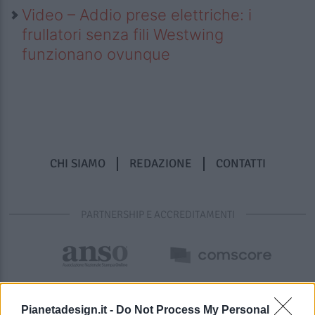
Video – Addio prese elettriche: i
frullatori senza fili Westwing
funzionano ovunque
CHI SIAMO
REDAZIONE
CONTATTI
PARTNERSHIP E ACCREDITAMENTI
Pianetadesign.it -
Do Not Process My Personal