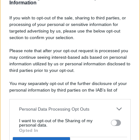
Information
If you wish to opt-out of the sale, sharing to third parties, or
processing of your personal or sensitive information for
targeted advertising by us, please use the below opt-out
© 2026 - Pianeta Design - P.IVA 04827280654 - Testata
section to confirm your selection.
Registrata Al Tribunale Di Nocera Inferiore N. 8/2020 - RG N.
1336/2020
Please note that after your opt-out request is processed you
ISCRIZIONE AL ROC N. 35792 – ISCRITTA ALL’ANSO
may continue seeing interest-based ads based on personal
(ASSOCIAZIONE NAZIONALE STAMPA ONLINE)
information utilized by us or personal information disclosed to
third parties prior to your opt-out.
PRIVACY E NOTIFICHE
You may separately opt-out of the further disclosure of your
personal information by third parties on the IAB’s list of
PREFERENZE PRIVACY
downstream participants.
MAPPA DEL SITO
Personal Data Processing Opt Outs
This information may also be disclosed by us to third parties
on the IAB’s List of Downstream Participants that may further
I want to opt-out of the Sharing of my
disclose it to other third parties.
personal data.
Opted In