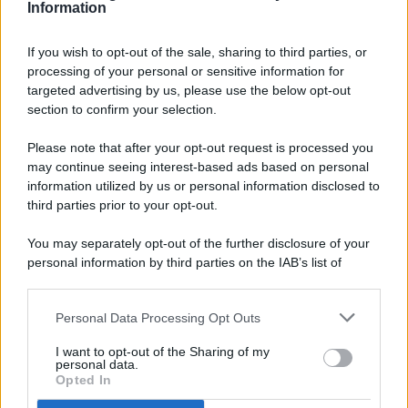
Information
If you wish to opt-out of the sale, sharing to third parties, or
processing of your personal or sensitive information for
targeted advertising by us, please use the below opt-out
© 2026 - Pianeta Design - P.IVA 04827280654 - Testata
section to confirm your selection.
Registrata Al Tribunale Di Nocera Inferiore N. 8/2020 - RG N.
1336/2020
Please note that after your opt-out request is processed you
ISCRIZIONE AL ROC N. 35792 – ISCRITTA ALL’ANSO
may continue seeing interest-based ads based on personal
(ASSOCIAZIONE NAZIONALE STAMPA ONLINE)
information utilized by us or personal information disclosed to
third parties prior to your opt-out.
PRIVACY E NOTIFICHE
You may separately opt-out of the further disclosure of your
personal information by third parties on the IAB’s list of
PREFERENZE PRIVACY
downstream participants.
MAPPA DEL SITO
Personal Data Processing Opt Outs
This information may also be disclosed by us to third parties
on the IAB’s List of Downstream Participants that may further
I want to opt-out of the Sharing of my
disclose it to other third parties.
personal data.
Opted In