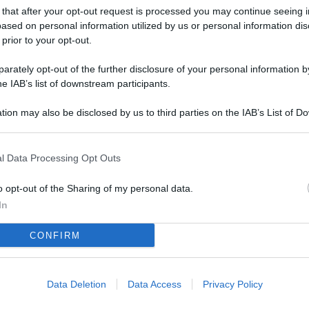
L
 that after your opt-out request is processed you may continue seeing i
ased on personal information utilized by us or personal information dis
 prior to your opt-out.
M
rately opt-out of the further disclosure of your personal information by
he IAB’s list of downstream participants.
ab
di
tion may also be disclosed by us to third parties on the IAB’s List of 
 that may further disclose it to other third parties.
Vi
so
l Data Processing Opt Outs
nu
o opt-out of the Sharing of my personal data.
D
In
Il
CONFIRM
da
co
Data Deletion
Data Access
Privacy Policy
Vi