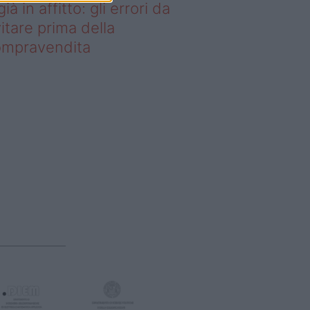
già in affitto: gli errori da
itare prima della
ompravendita