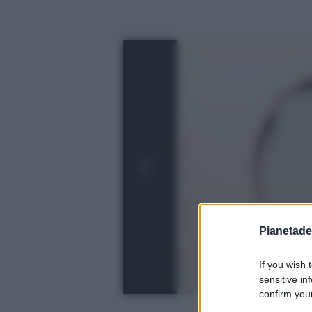
Pianetades
If you wish 
sensitive in
confirm your