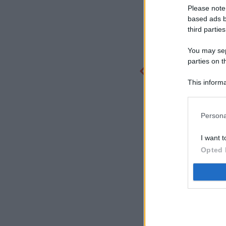
Please note
based ads b
third parties
You may sepa
parties on t
This informa
Participants
Persona
I want t
Opted 