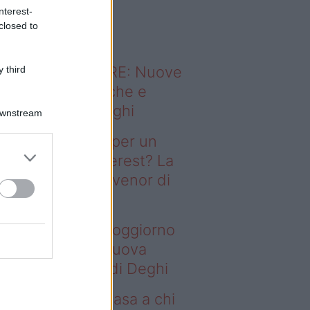
o sapevi che...
nterest-
closed to
ODERNO ABITARE: Nuove
 third
itudini domestiche e
namismo dei luoghi
Downstream
deo – Il segreto per un
ggiorno da Pinterest? La
ova collezione Ivenor di
eghi
 segreto per un soggiorno
 Pinterest? La nuova
llezione Ivenor di Deghi
deo – Vendere casa a chi