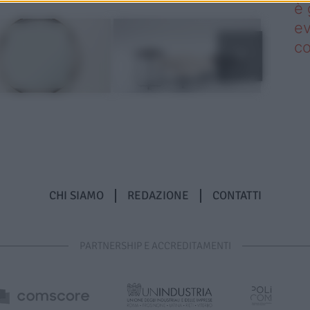
è 
ev
c
CHI SIAMO
REDAZIONE
CONTATTI
PARTNERSHIP E ACCREDITAMENTI