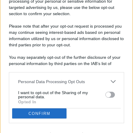
processing of your personal or sensitive information for
targeted advertising by us, please use the below opt-out
© 2026 - Pianeta Design - P.IVA 04827280654 - Testata
section to confirm your selection.
Registrata Al Tribunale Di Nocera Inferiore N. 8/2020 - RG N.
1336/2020
Please note that after your opt-out request is processed you
ISCRIZIONE AL ROC N. 35792 – ISCRITTA ALL’ANSO
may continue seeing interest-based ads based on personal
(ASSOCIAZIONE NAZIONALE STAMPA ONLINE)
information utilized by us or personal information disclosed to
third parties prior to your opt-out.
PRIVACY E NOTIFICHE
You may separately opt-out of the further disclosure of your
personal information by third parties on the IAB’s list of
PREFERENZE PRIVACY
downstream participants.
MAPPA DEL SITO
Personal Data Processing Opt Outs
This information may also be disclosed by us to third parties
on the IAB’s List of Downstream Participants that may further
I want to opt-out of the Sharing of my
disclose it to other third parties.
personal data.
Opted In
CONFIRM