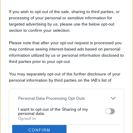
If you wish to opt-out of the sale, sharing to third parties, or
processing of your personal or sensitive information for
targeted advertising by us, please use the below opt-out
© 2026 - Pianeta Design - P.IVA 04827280654 - Testata
section to confirm your selection.
Registrata Al Tribunale Di Nocera Inferiore N. 8/2020 - RG N.
1336/2020
Please note that after your opt-out request is processed you
ISCRIZIONE AL ROC N. 35792 – ISCRITTA ALL’ANSO
may continue seeing interest-based ads based on personal
(ASSOCIAZIONE NAZIONALE STAMPA ONLINE)
information utilized by us or personal information disclosed to
third parties prior to your opt-out.
PRIVACY E NOTIFICHE
You may separately opt-out of the further disclosure of your
personal information by third parties on the IAB’s list of
PREFERENZE PRIVACY
downstream participants.
MAPPA DEL SITO
Personal Data Processing Opt Outs
This information may also be disclosed by us to third parties
on the IAB’s List of Downstream Participants that may further
I want to opt-out of the Sharing of my
disclose it to other third parties.
personal data.
Opted In
CONFIRM