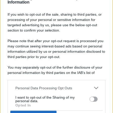
Information
If you wish to opt-out of the sale, sharing to third parties, or
processing of your personal or sensitive information for
targeted advertising by us, please use the below opt-out
© 2026 - Pianeta Design - P.IVA 04827280654 - Testata
section to confirm your selection.
Registrata Al Tribunale Di Nocera Inferiore N. 8/2020 - RG N.
1336/2020
Please note that after your opt-out request is processed you
ISCRIZIONE AL ROC N. 35792 – ISCRITTA ALL’ANSO
may continue seeing interest-based ads based on personal
(ASSOCIAZIONE NAZIONALE STAMPA ONLINE)
information utilized by us or personal information disclosed to
third parties prior to your opt-out.
PRIVACY E NOTIFICHE
You may separately opt-out of the further disclosure of your
personal information by third parties on the IAB’s list of
PREFERENZE PRIVACY
downstream participants.
MAPPA DEL SITO
Personal Data Processing Opt Outs
This information may also be disclosed by us to third parties
on the IAB’s List of Downstream Participants that may further
I want to opt-out of the Sharing of my
disclose it to other third parties.
personal data.
Opted In