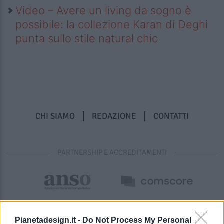
Video – Avere un living da sogno è
possibile: la collezione Karan di Deghi
punta sullo stile natural chic
CHI SIAMO
REDAZIONE
CONTATTI
PARTNERSHIP E ACCREDITAMENTI
Pianetadesign.it -
Do Not Process My Personal